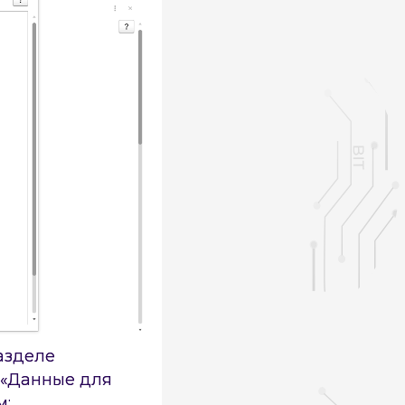
азделе
а «Данные для
м: