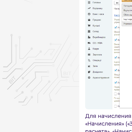
Для начисления 
«Начисления» («
расчета», «Начи