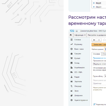
Рассмотрим наст
временному тар
×
×
Нашли ошибку на стр