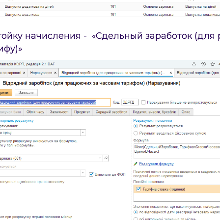
ойку начисления - «Сдельный заработок (для
ифу)»
×
анице?
Описание ошибки
Форма обратной связи
Закажите звонок
Отправить
Отправить