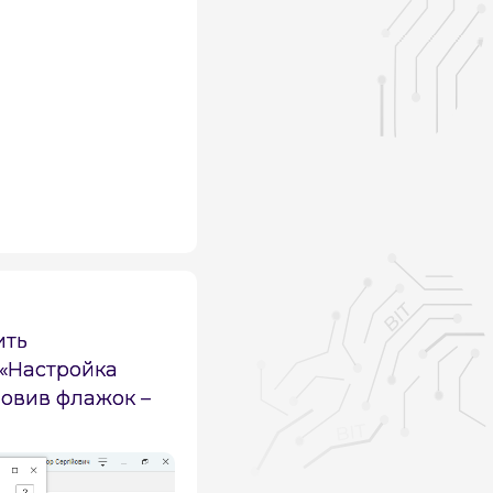
ить
 «Настройка
новив флажок –