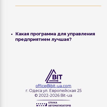
Внедрение включает:
анализ бизнес-процессов
настройка системы
перенос данных
Какая программа для управления
обучение персонала
предприятием лучшая?
поддержку после запуска
BAS КУП — одно из лучших решений для
управления предприятием в Украине,
поскольку объединяет учет, финансы,
производство и аналитику в одной
системе.
office@bit-ua.com
г. Одеса ул. Европейская 25
© 2022-2026 Bit-ua