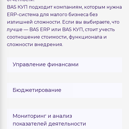
BAS КУП подходит компаниям, которым нужна
ERP-система для малого бизнеса без
излишней сложности. Если вы выбираете, что
лучше — BAS ERP или BAS КУП, стоит учесть
соотношение стоимости, функционала и
сложности внедрения.
Управление финансами
Планирование и учет средств:
Бюджетирование
Управление всеми наличными и
безналичными операциями вашего
бизнеса.
Кредиты и ссуды: Ведение
Настройки бюджетов: Возможность
Мониторинг и анализ
детального учета всех кредитов,
установки различных типов
депозитов и ссуд.
показателей деятельности
бюджетов с детальной аналитикой
Эквайринг: Интеграция с системами