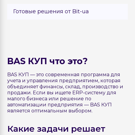
Дополнительные 5 рабочих мест
BAS сервер МИНИ на 5 подключений
Готовые решения от Bit-ua
21 000 грн.
Заказать
18 000 грн.
Заказать
Дополнительные 10 рабочих мест
BAS лицензия на сервер (х86)
Обработка Клиент-банк для BAS
39 000 грн.
Заказать
42 000 грн.
Заказать
3 000 грн.
Заказать
Дополнительные 20 рабочих мест
BAS лицензия на сервер (х86-64)
Электронный каталог от Bit-ua
BAS КУП что это?
74 100 грн.
Заказать
74 400 грн.
Заказать
19 500 грн.
Заказать
Дополнительные 50 рабочих мест
BAS КУП — это современная программа для
учета и управления предприятием, которая
180 000 грн.
Заказать
объединяет финансы, склад, производство и
продажи. Если вы ищете ERP-систему для
малого бизнеса или решение по
автоматизации предприятия — BAS КУП
является оптимальным выбором.
Какие задачи решает