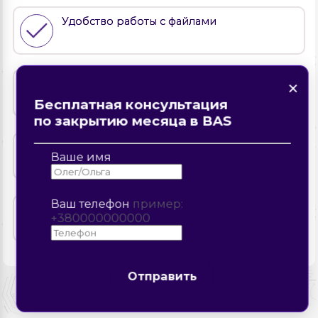
Удобство работы с файлами
×
×
×
Нашли ошибку на странице?
×
Командная работа в реальном времени
Описание ошибки
Форма обратной связи
Закажите звонок
Бесплатная консультация
по закрытию месяца в BAS
Подпись и экспорт
Ваше имя
Ваш телефон
пример:
Оперативная поддержка
Отправить
+380000000000
Отправить
Отправить
Отправить