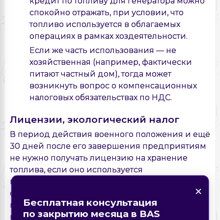
кредит по топливу для генератора можно
спокойно отражать, при условии, что
топливо используется в облагаемых
операциях в рамках хоздеятельности.
Если же часть использования — не
хозяйственная (например, фактически
питают частный дом), тогда может
возникнуть вопрос о компенсационных
налоговых обязательствах по НДС.
Лицензии, экологический налог
В период действия военного положения и ещё
30 дней после его завершения предприятиям
не нужно получать лицензию на хранение
топлива, если оно используется
×
×
исключительно для заправки генератора, а
Нашли ошибку на
×
×
объём хранения на одном объекте не
странице?
Форма обратной связи
Закажите звонок
Бесплатная консультация
превышает 2000 литров. Это исключение
Описание ошибки
по закрытию месяца в BAS
введено для упрощения условий работы в