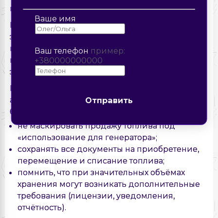
кризисных ситуациях.
Отправить
Отправить
Ваше имя
Кроме того, генераторы (код УКТ ВЭД 8502) на
этот же период не считаются стационарными
источниками загрязнения, поэтому
Ваш телефон
пример:
предприятия не обязаны платить
+380000000000
экологический налог за их выбросы.
Отправить
В этой статье мы не углубляемся во все нюансы
акциза и лицензирования (это отдельная
Отправить
большая тема), но для бухгалтера главное:
не маскировать продажу топлива под
«использование для генератора»;
сохранять все документы на приобретение,
перемещение и списание топлива;
помнить, что при значительных объёмах
хранения могут возникать дополнительные
требования (лицензии, уведомления,
отчётность).