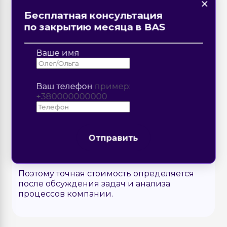
×
×
странице?
Форма обратной связи
Закажите звонок
Все индивидуально
Бесплатная консультация
Описание ошибки
по закрытию месяца в BAS
Стоимость интеграции Zoho CRM и
Ваше имя
BAS
Стоимость зависит от нескольких факторов:
Ваш телефон
пример:
количества синхронизируемых
+380000000000
данных,
Отправить
сложности логики обмена,
необходимости доработки API со
стороны CRM,
Отправить
Отправить
Отправить
дополнительных полей и бизнес-
логики.
Поэтому точная стоимость определяется
после обсуждения задач и анализа
процессов компании.