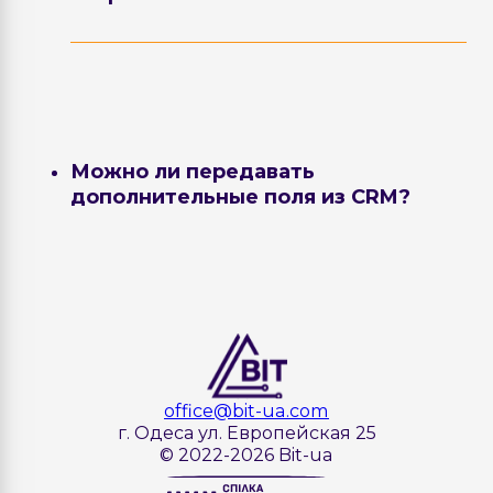
Да. В зависимости от задач обмен может
работать как из BAS в CRM, так и из CRM в
BAS.
Можно ли передавать
дополнительные поля из CRM?
Да. В Zoho CRM можно создавать
дополнительные поля. Чтобы
использовать их в интеграции, может
потребоваться настройка API.
office@bit-ua.com
г. Одеса ул. Европейская 25
© 2022-2026 Bit-ua