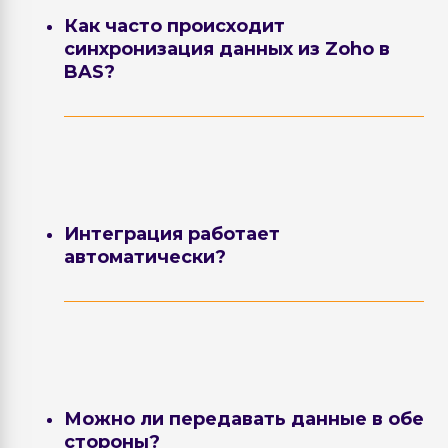
Как часто происходит
синхронизация данных из Zoho в
BAS?
Периодичность обмена настраивается.
Обычно синхронизация выполняется
каждые 5–10 минут.
Интеграция работает
автоматически?
Да. Обмен происходит в фоновом
режиме без участия пользователей. При
необходимости его можно запустить
вручную.
Можно ли передавать данные в обе
стороны?