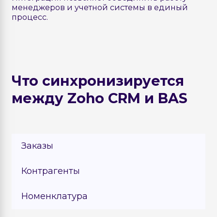
менеджеров и учетной системы в единый
процесс.
Что синхронизируется
между Zoho CRM и BAS
Заказы
BAS → CRM
Контрагенты
Процесс синхронизации:
CRM ⇄ BAS
Номенклатура
Документы Реализация товаров и
Процесс синхронизации:
услуг с BAS.