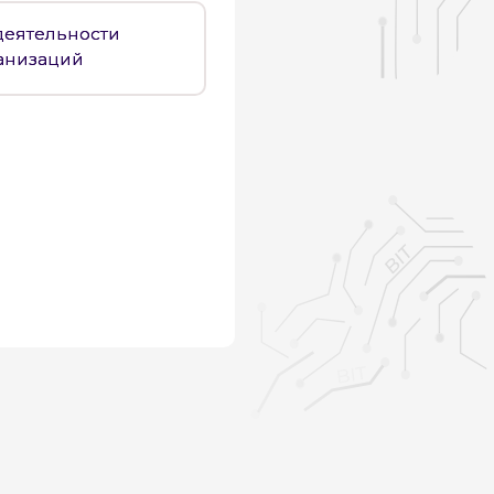
деятельности
анизаций