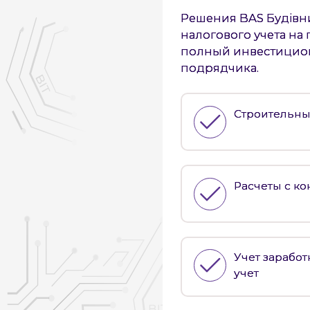
Решения BAS Будівни
налогового учета на
полный инвестицион
подрядчика.
Строительны
Расчеты с к
Учет зарабо
учет