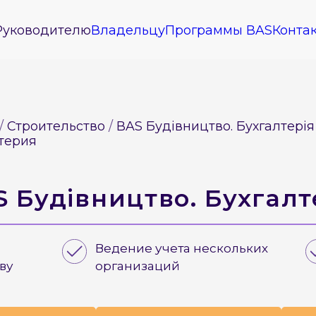
Руководителю
Владельцу
Программы BAS
Конта
Строительство
BAS Будівництво. Бухгалтерія
лтерия
 Будівництво. Бухгалт
Ведение учета нескольких
ву
организаций