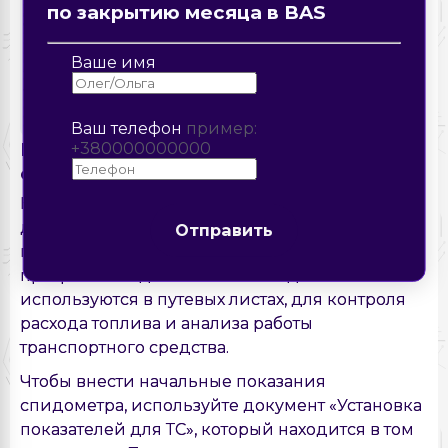
Описание ошибки
по закрытию месяца в BAS
Отправить
Отправить
Ваше имя
Ваш телефон
пример:
Внесение начальных показаний
+380000000000
спидометра
Отправить
Начальное показание спидометра необходимо
для того, чтобы BAS правильно рассчитывала
Отправить
пробег транспорта с момента начала работы в
программе. В дальнейшем эти данные
используются в путевых листах, для контроля
расхода топлива и анализа работы
транспортного средства.
Чтобы внести начальные показания
спидометра, используйте документ «Установка
показателей для ТС», который находится в том