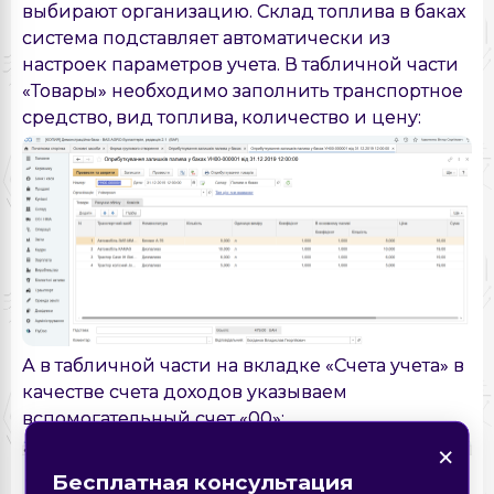
выбирают организацию. Склад топлива в баках
система подставляет автоматически из
настроек параметров учета. В табличной части
«Товары» необходимо заполнить транспортное
средство, вид топлива, количество и цену:
А в табличной части на вкладке «Счета учета» в
качестве счета доходов указываем
вспомогательный счет «00»:
×
×
Нашли ошибку на
×
×
странице?
Форма обратной связи
Закажите звонок
Бесплатная консультация