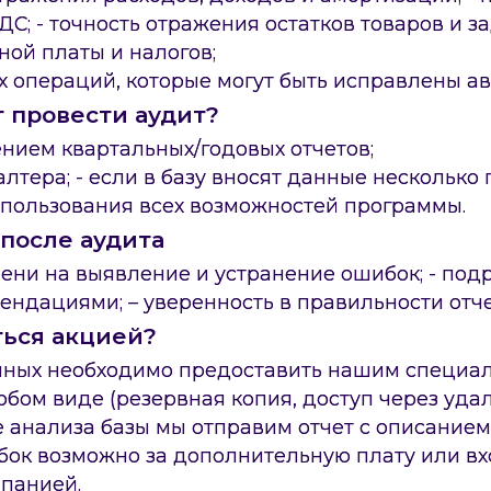
ДС; - точность отражения остатков товаров и з
ной платы и налогов;
х операций, которые могут быть исправлены ав
т провести аудит?
ением квартальных/годовых отчетов;
алтера; - если в базу вносят данные несколько 
спользования всех возможностей программы.
 после аудита
ени на выявление и устранение ошибок; - под
ендациями; – уверенность в правильности отче
ться акцией?
×
анице?
нных необходимо предоставить нашим специал
юбом виде (резервная копия, доступ через уд
Описание ошибки
Форма обратной связи
Закажите звонок
сле анализа базы мы отправим отчет с описание
ок возможно за дополнительную плату или вх
панией.