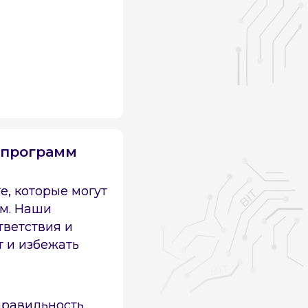
 программ
, которые могут
ем. Наши
тветствия и
т и избежать
 правильность