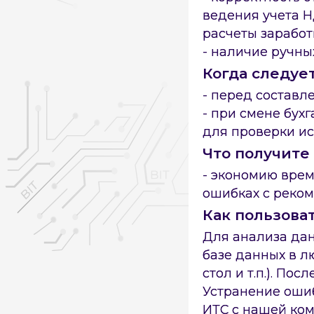
ведения учета Н
расчеты заработ
- наличие ручны
Когда следуе
- перед составл
- при смене бухг
для проверки и
Что получите
- экономию врем
ошибках с реком
Как пользова
×
×
Нашли ошибку на стр
Для анализа да
базе данных в л
стол и т.п.). По
Устранение ошиб
ИТС с нашей ком