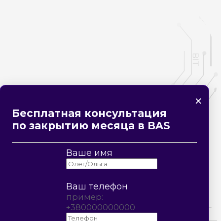
×
Услуги
Соцсети
Бесплатная консультация
по закрытию месяца в BAS
Ваше имя
ии
Аренда BAS
YouTube
Обучение BAS
Telegram
Ваш телефон
ельство
Переход на BAS
Viber
пример:
+380000000000
Доработка BAS
Facebook