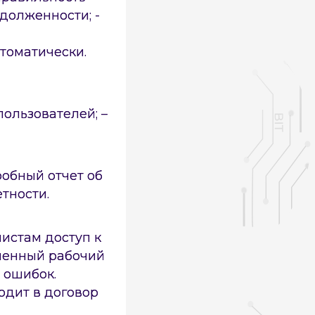
адолженности; -
томатически.
пользователей; –
робный отчет об
тности.
истам доступ к
аленный рабочий
м ошибок.
одит в договор