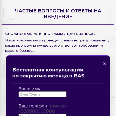
ЧАСТЫЕ ВОПРОСЫ И ОТВЕТЫ НА
ВВЕДЕНИЕ
СЛОЖНО ВЫБРАТЬ ПРОГРАММУ ДЛЯ БИЗНЕСА?
Наши консультанты проведут с вами встречу и выяснят,
какая программа лучше всего отвечает требованиям
вашего бизнеса.
×
×
Нашли ошибку на
×
×
странице?
Форма обратной связи
Закажите звонок
Бесплатная консультация
Описание ошибки
по закрытию месяца в BAS
Ваше имя
Ваш телефон
пример:
+380000000000