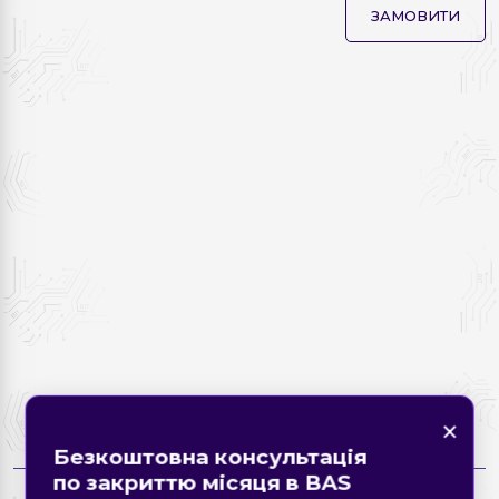
ЗАМОВИТИ
×
×
×
Знайшли помилку на
×
Безкоштовна консультація
сторінці?
Форма зворотнього зв'язку
Замовте дзвінок
по закриттю місяця в BAS