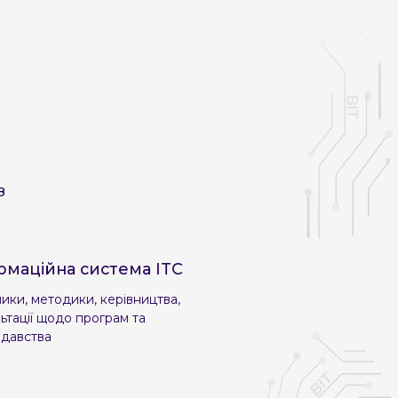
З
рмаційна система ITC
ики, методики, керівництва,
ьтації щодо програм та
одавства