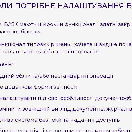
ОЛИ ПОТРІБНЕ НАЛАШТУВАННЯ B
 BASК мають широкий функціонал і здатні закр
асного бізнесу.
ункціонал типових рішень і хочете швидше поча
ас налаштування облікової програми.
вання:
дний облік та/або нестандартні операції
е додаткові форми звітності
налаштувати під свої особливості документооб
змінити зовнішній вигляд документів, журналів
блива система безпеки та надання доступів
бна інтеграція зі стороннім програмним забез