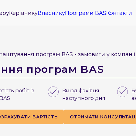
еру
Керівнику
Власнику
Програми BAS
Контакти
лаштування програм BAS - замовити у компанії 
ння програм BAS
ість робіт із
Виїзд фахівця
Б
 BAS
наступного дня
з
ОЗРАХУВАТИ ВАРТІСТЬ
ОТРИМАТИ КОНСУЛЬТАЦ