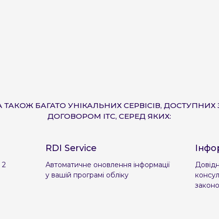
Надіслати
Зверніть увагу, що ми працюємо в робочі дні з 9:00
Зверніть увагу, що ми працюємо в робочі дні з 9:00
до 18:00. Очікуйте дзвінок у понеділок :)
до 18:00. Очікуйте дзвінок у понеділок :)
Надіслати
Надіслати
А ТАКОЖ БАГАТО УНІКАЛЬНИХ СЕРВІСІВ, ДОСТУПНИХ 
ДОГОВОРОМ ІТС, СЕРЕД ЯКИХ:
RDI Service
Інфо
 2
Автоматичне оновлення інформації
Довідн
у вашій програмі обліку
консул
закон