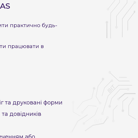
AS
ити практично будь-
ти працювати в
іг та друковані форми
 та довідників
печенням або