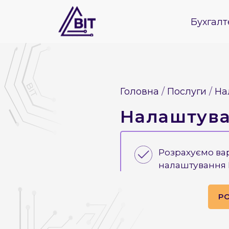
Бухгалт
Головна
Послуги
На
Налаштува
Розрахуємо варт
налаштування
Р