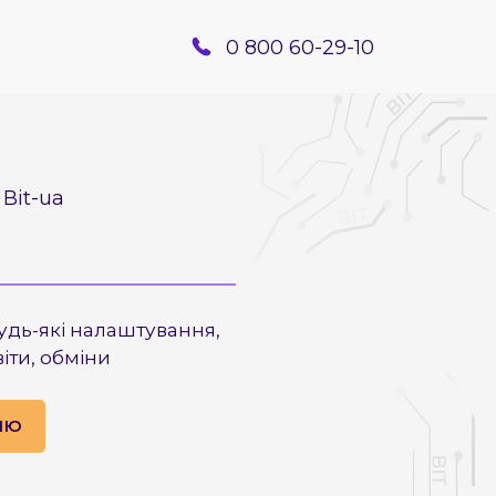
0 800 60-29-10
Bit-ua
удь-які налаштування,
віти, обміни
ІЮ