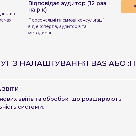
Відповідає аудитор (12 раз
на рік)
давства
рамах
Персональні письмові консультації
від експертів, аудиторів та
методистів
ЛУГ З НАЛАШТУВАННЯ BAS АБО :
 ЗВІТИ
нових звітів та обробок, що розширюють
ьність системи.