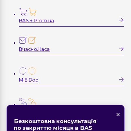
BAS + Prom.ua
Вчасно.Каса
M.E.Doc
M.E.Doc API SAF-T UA
×
×
×
Знайшли помилку на
×
Безкоштовна консультація
сторінці?
Форма зворотнього зв'язку
Замовте дзвінок
по закриттю місяця в BAS