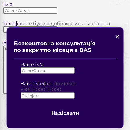
Ім'я
Телефон
не буде відображатись на сторінці
×
×
Знайшли помилку на
×
×
сторінці?
Форма зворотнього зв'язку
Замовте дзвінок
Коментар
Безкоштовна консультація
Опис помилки
по закриттю місяця в BAS
Надіслати
Надіслати
Ваше ім'я
Ваш телефон
приклад:
+380000000000
Надіслати
Надіслати
Надіслати
КОМЕНТАРІ