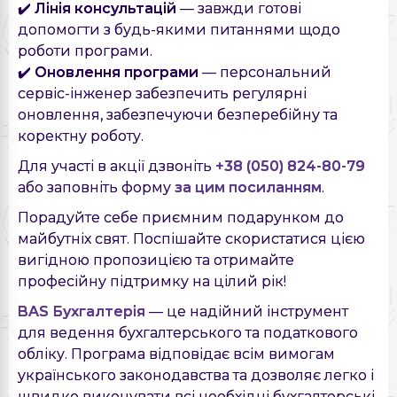
✔️
Лінія консультацій
— завжди готові
допомогти з будь-якими питаннями щодо
роботи програми.
✔️
Оновлення програми
— персональний
сервіс-інженер забезпечить регулярні
оновлення, забезпечуючи безперебійну та
коректну роботу.
Для участі в акції дзвоніть
+38 (050) 824-80-79
або заповніть форму
за цим посиланням
.
Порадуйте себе приємним подарунком до
майбутніх свят. Поспішайте скористатися цією
вигідною пропозицією та отримайте
професійну підтримку на цілий рік!
BAS Бухгалтерія
— це надійний інструмент
для ведення бухгалтерського та податкового
обліку. Програма відповідає всім вимогам
українського законодавства та дозволяє легко і
швидко виконувати всі необхідні бухгалтерські