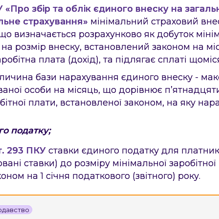
У «Про збір та облік єдиного внеску на загал
льне страхування»
мінімальний страховий внес
 що визначається розрахунково як добуток міні
 на розмір внеску, встановлений законом на міс
робітна плата (дохід), та підлягає сплаті щоміс
ичина бази нарахування єдиного внеску - ма
ваної особи на місяць, що дорівнює п’ятнадцят
бітної плати, встановленої законом, на яку нар
го податку;
т. 293 ПКУ
ставки єдиного податку для платникі
совані ставки) до розміру мінімальної заробітної
оном на 1 січня податкового (звітного) року.
одавство