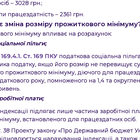
іб – 3028 грн.;
ли працездатність – 2361 грн.
 зміна розміру прожиткового мінімуму
вого мінімуму впливає на розрахунок:
ціальної пільги;
 169.4.1. Ст. 169 ПКУ
податкова соціальна пільга
ика податку, якщо його розмір не перевищує с
о прожиткового мінімуму, діючого для працезда
одаткового року, помноженого на 1,4 та округле
ривень.
робітної плати;
ндексації підлягає лише частина заробітної пл
німуму, встановленого для працездатних осіб.
т. 38 Проекту закону «Про Державний бюджет У
 відновлюється нарахування індексації, а також