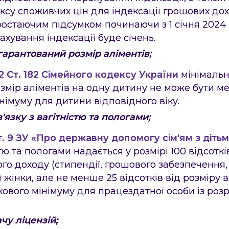
ксу споживчих цін для індексації грошових до
остаючим підсумком починаючи з 1 січня 2024 
хування індексації буде січень.
гарантований розмір аліментів;
.2 Ст. 182 Сімейного кодексу України
мінімаль
змір аліментів на одну дитину не може бути м
німуму для дитини відповідного віку.
'язку з вагітністю та пологами;
т. 9 ЗУ «Про державну допомогу сім'ям з діть
стю та пологами надається у розмірі 100 відсоткі
го доходу (стипендії, грошового забезпечення
 жінки, але не менше 25 відсотків від розміру
ового мінімуму для працездатної особи із розр
чу ліцензій;