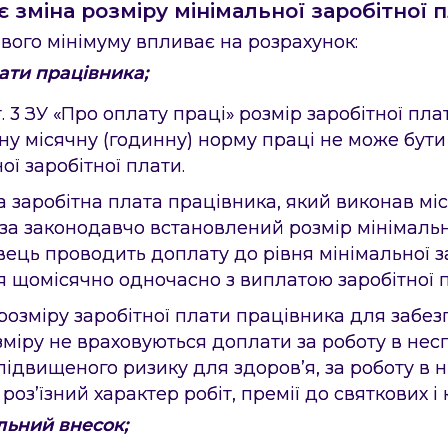
 зміна розміру мінімальної заробітної 
вого мінімуму впливає на розрахунок:
лати працівника;
. 3 ЗУ «Про оплату праці» розмір заробітної пл
ну місячну (годинну) норму праці не може бут
ої заробітної плати.
 заробітна плата працівника, який виконав мі
 за законодавчо встановлений розмір мінімальн
ець проводить доплату до рівня мінімальної за
я щомісячно одночасно з виплатою заробітної п
озміру заробітної плати працівника для забезп
зміру не враховуються доплати за роботу в не
підвищеного ризику для здоров’я, за роботу в н
роз’їзний характер робіт, премії до святкових і
льний внесок;