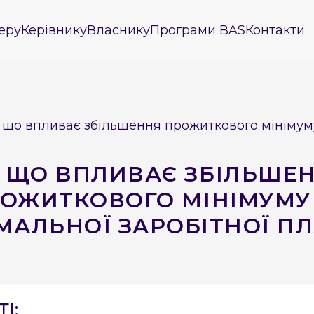
еру
Керівнику
Власнику
Програми BAS
Контакти
 що впливає збільшення прожиткового мінімуму
 ЩО ВПЛИВАЄ ЗБІЛЬШЕ
ОЖИТКОВОГО МІНІМУМУ
МАЛЬНОЇ ЗАРОБІТНОЇ П
І: