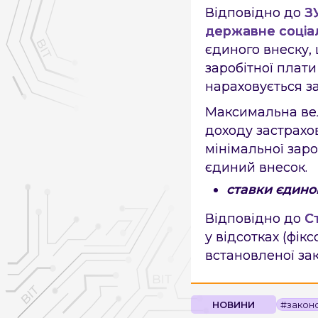
Відповідно до
З
державне соціа
єдиного внеску,
заробітної плати
нараховується за
Максимальна вел
доходу застрахо
мінімальної заро
єдиний внесок.
ставки єдино
Відповідно до
С
у відсотках (фік
встановленої зак
НОВИНИ
#закон