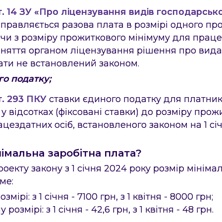
т. 14 ЗУ «Про ліцензування видів господарсько
 справляється разова плата в розмірі одного п
ячи з розміру прожиткового мінімуму для праце
йняття органом ліцензування рішення про видач
ати не встановлений законом.
×
торінці?
го податку;
Опис помилки
т. 293 ПКУ
ставки єдиного податку для платник
Форма зворотнього зв'язку
Замовте дзвінок
 відсотках (фіксовані ставки) до розміру прож
цездатних осіб, встановленого законом на 1 сі
Надіслати
Надіслати
імальна заробітна плата?
оекту закону з 1 січня 2024 року розмір мінімал
ме:
Надіслати
змірі: з 1 січня - 7100 грн, з 1 квітня - 8000 грн;
розмірі: з 1 січня - 42,6 грн, з 1 квітня - 48 грн.