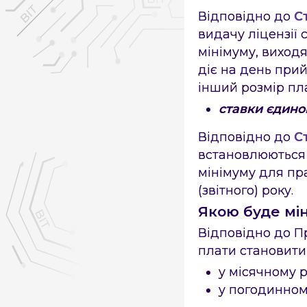
Відповідно до
С
видачу ліцензії
мінімуму, виход
діє на день при
інший розмір пл
×
×
Знайшли помилку на с
ставки єдино
Відповідно до
С
встановлюються у
мінімуму для пра
(звітного) року.
Якою буде мін
Відповідно до Пр
плати становити
у місячному ро
у погодинному 