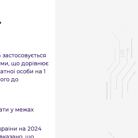
?
 застосовується
уми, що дорівнює
тної особи на 1
ного до
ати у межах
країни на 2024
 вказано, що