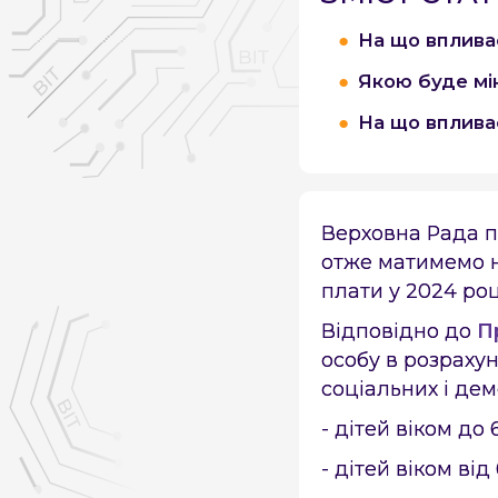
На що вплива
Якою буде мі
На що впливає
Верховна Рада п
отже матимемо н
плати у 2024 роц
Відповідно до
П
особу в розраху
соціальних і де
- дітей віком до 6
- дітей віком від 