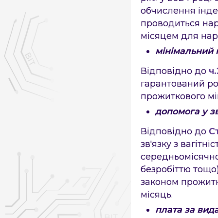
обчислення інде
проводиться нар
місяцем для нара
мінімальний 
Відповідно до
ч
гарантований ро
прожиткового мі
допомога у зв
Відповідно до
С
зв'язку з вагітні
середньомісячно
безробіттю тощо)
законом прожитк
місяць.
плата за вида