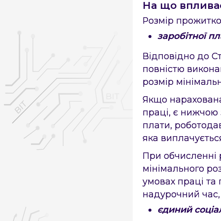
На що впливає
Розмір прожитко
заробітної п
Відповідно до Ст
повністю викона
розмір мінімальн
Якщо нарахована
праці, є нижчою
плати, роботодав
яка виплачуєтьс
При обчисленні р
мінімального ро
умовах праці та 
надурочний час, 
єдиний соціа