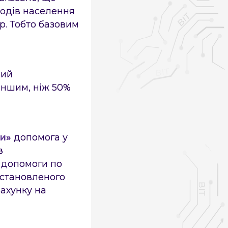
ходів населення
р. Тобто базовим
ний
еншим, ніж 50%
ми»
допомога у
в
, допомоги по
 встановленого
ахунку на