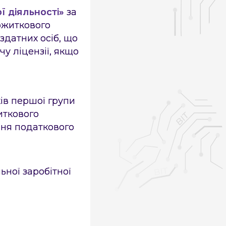
ї діяльності»
за
рожиткового
здатних осіб, що
у ліцензії, якщо
ів першої групи
иткового
чня податкового
ьної заробітної