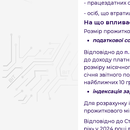
- працездатних ос
- осіб, що втрати
На що впливає
Розмір прожитко
податкової со
Відповідно до
п.
до доходу платн
розміру місячног
січня звітного п
найближчих 10 г
індексація за
Для розрахунку і
прожиткового мі
Відповідно до С
рік» у 2024 році