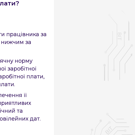
плати?
ати працівника за
и нижчим за
сячну норму
ої заробітної
робітної плати,
лати.
ечення її
сприятливих
ічний та
 ювілейних дат.