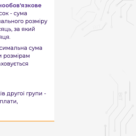
ьнообов'язкове
ок - сума
мального розміру
яць, за який
яця.
ксимальна сума
и розмірам
аховується
в другої групи -
 плати,