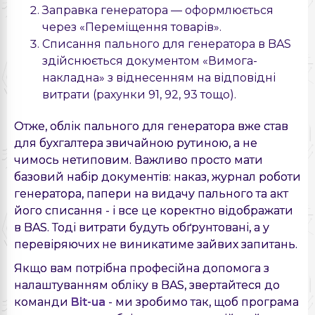
Заправка генератора — оформлюється
через «Переміщення товарів».
Списання пального для генератора в BAS
здійснюється документом «Вимога-
накладна» з віднесенням на відповідні
витрати (рахунки 91, 92, 93 тощо).
Отже, облік пального для генератора вже став
для бухгалтера звичайною рутиною, а не
чимось нетиповим. Важливо просто мати
базовий набір документів: наказ, журнал роботи
генератора, папери на видачу пального та акт
його списання - і все це коректно відображати
в BAS. Тоді витрати будуть обґрунтовані, а у
перевіряючих не виникатиме зайвих запитань.
Якщо вам потрібна професійна допомога з
налаштуванням обліку в BAS, звертайтеся до
команди
Bit-ua
- ми зробимо так, щоб програма