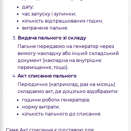
дату;
час запуску і зупинки;
кількість відпрацьованих годин;
витрачене пальне.
Видача пального зі складу
Пальне передаємо на генератор через
вимогу-накладну або інший складський
документ (накладна на внутрішнє
переміщення, тощо).
Акт списання пального
Періодично (наприклад, раз на місяць)
складаємо акт, де доцільно відобразити:
години роботи генератора;
норму витрати;
кількість пального до списання.
Саме Акт списання є підставою для