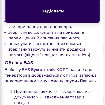
У цій статті ми не заглиблюємося в усі нюанси
акцизу й ліцензування (це окрема велика
Надіслати
тема), але для бухгалтера ключове:
не маскувати реалізацію пального під
«використання для генератора»;
зберігати всі документи на придбання,
переміщення й списання пального;
не забувати, що при значних обсягах
зберігання можуть виникати додаткові
вимоги (ліцензії, повідомлення, звітність).
Облік у BAS
В обліку
BAS Бухгалтерія КОРП
пальне для
генератора відображається як типові запаси, з
використанням виду номенклатури «Пальне».
Придбання пального — оформлюється
документом «Надходження товарів і
послуг».