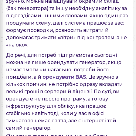
зручно. Можна налаштувати окремий склад
(бак генератора) та іншу необхідну аналітику за
підрозділами. Іншими словами, якщо один раз
продумати схему, далі система працює за вас:
формує проводки, розносить витрати й
допомагає тримати «літри» під контролем, а не
«на око».
До речі, для потреб підприємства сьогодні
можна не лише орендувати генератор, якщо
немає змоги чи нагальної потреби його
придбати, а й
орендувати BAS
. Це зручно з
кількох причин: не потрібно одразу вкладати
великі гроші в сервери й ліцензії. По суті, ви
орендуєте не просто програму, а готову
інфраструктуру для обліку, яка працює
стабільно навіть тоді, коли у вас в офісі
тимчасово немає світла, але є інтернет і той
самий генератор.