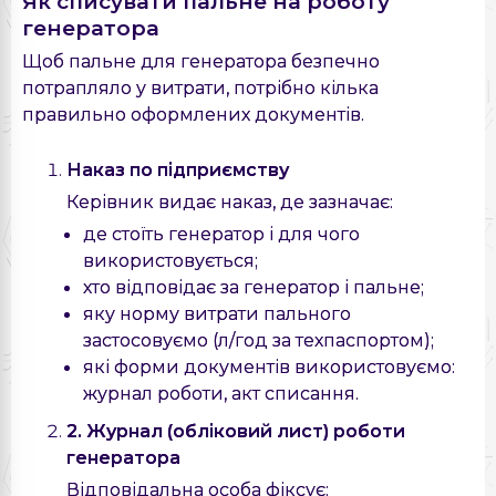
Як списувати пальне на роботу
генератора
Щоб пальне для генератора безпечно
потрапляло у витрати, потрібно кілька
правильно оформлених документів.
Наказ по підприємству
Керівник видає наказ, де зазначає:
де стоїть генератор і для чого
використовується;
хто відповідає за генератор і пальне;
яку норму витрати пального
застосовуємо (л/год за техпаспортом);
які форми документів використовуємо:
журнал роботи, акт списання.
2. Журнал (обліковий лист) роботи
генератора
Відповідальна особа фіксує: