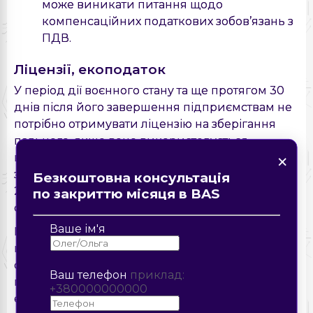
може виникати питання щодо
компенсаційних податкових зобов’язань з
ПДВ.
Ліцензії, екоподаток
У період дії воєнного стану та ще протягом 30
днів після його завершення підприємствам не
потрібно отримувати ліцензію на зберігання
пального, якщо воно використовується
×
×
Знайшли помилку на
×
×
виключно для заправки генератора, а обсяг
сторінці?
Форма зворотнього зв'язку
Замовте дзвінок
зберігання на одному об'єкті не перевищує
Безкоштовна консультація
Опис помилки
2000 літрів. Це виняток, запроваджений для
по закриттю місяця в BAS
спрощення умов роботи в кризових ситуаціях.
Надіслати
Надіслати
Ваше ім'я
Крім того, генератори (код УКТ ЗЕД 8502) на
цей самий період не вважаються
стаціонарними джерелами забруднення, тож
Ваш телефон
приклад:
підприємства не зобов’язані сплачувати
+380000000000
екологічний податок за їхні викиди.
Надіслати