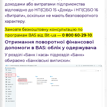
доходами або витратами підприємства
відповідно до НП(С)БО 15 «Дохід» і НП(С)БО 16
«Витрати», оскільки не мають безповоротного
характеру.
Замовте безкоштовну консультацію по
програмам BAS від Bit-ua —
0 800 60-29-10
.
Отримання поворотної фінансової
допомоги в BAS: облік у одержувача
У розділі «Банк і каса» підрозділ «Банк»
обираємо «Банківські виписки»: