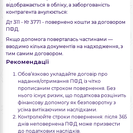
відображається в обліку, а заборгованість
контрагента анулюється:
Дт 311 - Кт 3771 - повернено кошти за договором
ПФД.
Якщо допомога поверталась частинами —
вводимо кілька документів на надходження, з
тим самим договором.
Рекомендації
Обов’язково укладайте договір про
надання/отримання ПФД із чітко
прописаним строком повернення. Без
нього існує ризик, що податкова розцінить
фінансову допомогу як безповоротну з
усіма витікаючими наслідками.
Контролюйте строки повернення: після 365
днів неповернена ПФД може призвести
до податкових наслідків.