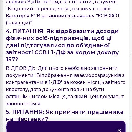
ставкою 8,41%, необхідно створити документ
"Кадровий переведення", в якому в графі
Категорія ЄСВ встановити значення "ЄСВ ФОТ
(інваліди)".
4. ПИТАННЯ: Як відобразити доходи
фізичних осіб-підприємців, щоб ці
дані підтягувалися до об'єднаної
звітності ЄСВ і 1-ДФ за кодом доходу
157?
ВІДПОВІДЬ: Для цього необхідно заповнити
документи "Відображення взаєморозрахунків з
контрагентами в 1-ДФ" за кожен місяць звітного
кварталу, дата документа повинна бути
останнім числом місяця, за який цей документ
заповнюється.
5. ПИТАННЯ: Як прийняти працівника
на півставки?
×
×
Знайшли помилку на
×
×
ВІДПОВІДЬ: Прийом на роботу співробітника