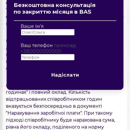
сторінці?
Форма зворотнього зв'язку
Замовте дзвінок
оформлюється за допомогою документа
Безкоштовна консультація
Опис помилки
"Прийом на роботу в організацію". Для
по закриттю місяця в BAS
організації оплати у розмірі півставки необхідно
Надіслати
Надіслати
використовувати один із підходів:
Ваше ім'я
а) На вкладці "Нарахування" наказу про
прийом вказати вид нарахування "Оклад по
Ваш телефон
приклад:
днях" і суму, рівну половині окладу. У цьому
+380000000000
випадку щомісячно співробітнику буде
Надіслати
нараховуватися одна і та ж сума, рівна половині
окладу.
Надіслати
б) На вкладці "Нарахування" наказу про
прийом вказати вид нарахування "Оклад по
годинах" і повний оклад. Кількість
відпрацьованих співробітником годин
вказується безпосередньо в документі
"Нарахування заробітної плати". При такому
підході співробітнику буде нарахована сума,
рівна його окладу, поділеного на норму