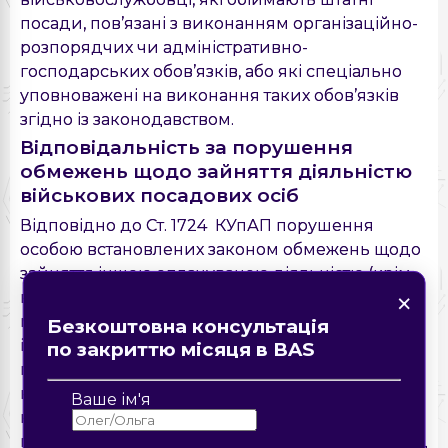
посади, пов’язані з виконанням організаційно-
розпорядчих чи адміністративно-
господарських обов’язків, або які спеціально
уповноважені на виконання таких обов’язків
згідно із законодавством.
Відповідальність за порушення
обмежень щодо зайняття діяльністю
військових посадових осіб
Відповідно до Ст. 1724 КУпАП порушення
особою встановлених законом обмежень щодо
зайняття іншою оплачуваною діяльністю (крім
×
×
Знайшли помилку на
×
×
викладацької, наукової та творчої діяльності,
сторінці?
Форма зворотнього зв'язку
Замовте дзвінок
медичної та суддівської практики,
Безкоштовна консультація
Опис помилки
інструкторської практики із спорту) або
по закриттю місяця в BAS
підприємницькою діяльністю - тягне за собою
Надіслати
Надіслати
накладення штрафу від 5100 до 8500 гривень з
Ваше ім'я
конфіскацією отриманого доходу від
підприємницької діяльності чи винагороди від