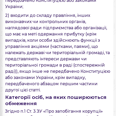
передбачено Конституцією або законами
України;
2) входити до складу правління, інших
виконавчих чи контрольних органів,
наглядової ради підприємства або організації,
що має на меті одержання прибутку (крім
випадків, коли особи здійснюють функції з
управління акціями (частками, паями), що
належать державі чи територіальній громаді, та
представляють інтереси держави чи
територіальної громади в раді (спостережній
раді)), якщо інше не передбачено Конституцією
або законами України, крім випадку,
передбаченого абзацом першим частини
другої цієї статті.
Категорії осіб, на яких поширюються
обмеження
Згідно п.1 Ст. 3 ЗУ «Про запобігання корупції»