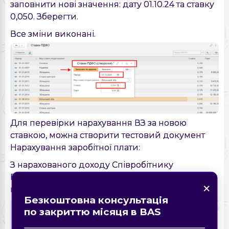
заповнити нові значення: дату 01.10.24 та ставку
0,050. Зберегти.
Все зміни виконані.
Для перевірки нарахування ВЗ за новою
ставкою, можна створити тестовий документ
Нарахування заробітної плати:
З нарахованого доходу Співробітнику
×
×
Військовий збір утримано в сумі – 3347,83 грн,
Знайшли помилку на
×
×
що становить 5%.
сторінці?
Форма зворотнього зв'язку
Замовте дзвінок
Безкоштовна консультація
Опис помилки
по закриттю місяця в BAS
Надіслати
Надіслати