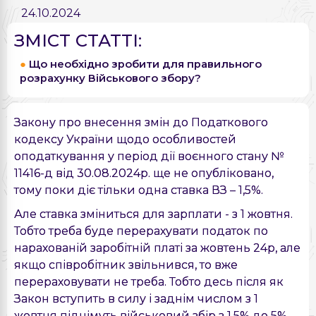
24.10.2024
ЗМІСТ СТАТТІ:
Що необхідно зробити для правильного
розрахунку Військового збору?
Закону про внесення змін до Податкового
кодексу України щодо особливостей
оподаткування у період дії воєнного стану №
11416-д від 30.08.2024р. ще не опубліковано,
тому поки діє тільки одна ставка ВЗ – 1,5%.
Але ставка зміниться для зарплати - з 1 жовтня.
Тобто треба буде перерахувати податок по
нарахованій заробітній платі за жовтень 24р, але
якщо співробітник звільнився, то вже
перераховувати не треба. Тобто десь після як
Закон вступить в силу і заднім числом з 1
жовтня піднімуть військовий збір з 1,5% до 5%