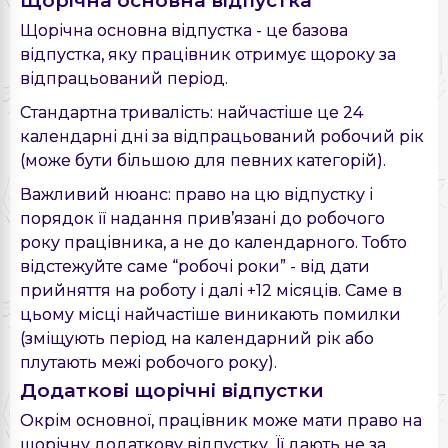
Щорічна основна відпустка
Щорічна основна відпустка - це базова
відпустка, яку працівник отримує щороку за
відпрацьований період.
Стандартна тривалість: найчастіше це 24
календарні дні за відпрацьований робочий рік
(може бути більшою для певних категорій).
Важливий нюанс: право на цю відпустку і
порядок її надання прив’язані до робочого
року працівника, а не до календарного. Тобто
відстежуйте саме “робочі роки” - від дати
прийняття на роботу і далі +12 місяців. Саме в
цьому місці найчастіше виникають помилки
(зміщують період на календарний рік або
плутають межі робочого року).
Додаткові щорічні відпустки
Окрім основної, працівник може мати право на
щорічну додаткову відпустку. Її дають не за