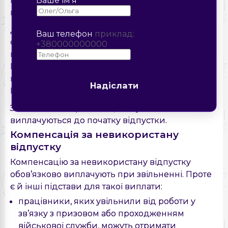
Ваше ім'я
на середньоденну зарплату.
Для визначення середньоденної зарплати
Ваш телефон
приклад:
суму виплат за розрахунковий період ділять на
+380000000000
кількість календарних днів у цьому періоді.
Надіслати
При цьому з кількості календарних днів
виключають дні, які не враховують за
Надіслати
Порядком № 100.
За загальним правилом, відпускні
виплачуються до початку відпустки.
Компенсація за невикористану
відпустку
Компенсацію за невикористану відпустку
обов’язково виплачують при звільненні. Проте
є й інші підстави для такої виплати:
працівники, яких увільнили від роботи у
зв’язку з призовом або проходженням
військової служби, можуть отримати