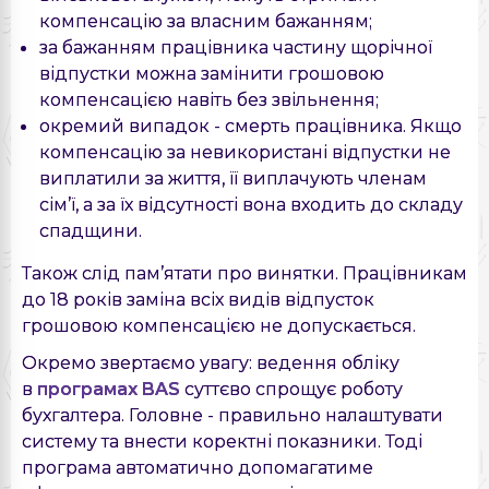
компенсацію за власним бажанням;
за бажанням працівника частину щорічної
відпустки можна замінити грошовою
компенсацією навіть без звільнення;
окремий випадок - смерть працівника. Якщо
компенсацію за невикористані відпустки не
виплатили за життя, її виплачують членам
сім’ї, а за їх відсутності вона входить до складу
спадщини.
Також слід пам’ятати про винятки. Працівникам
до 18 років заміна всіх видів відпусток
грошовою компенсацією не допускається.
Окремо звертаємо увагу: ведення обліку
в
програмах BAS
суттєво спрощує роботу
бухгалтера. Головне - правильно налаштувати
систему та внести коректні показники. Тоді
програма автоматично допомагатиме