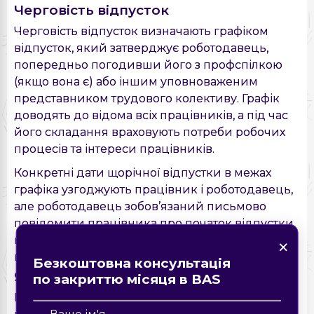
Черговість відпусток
Черговість відпусток визначають графіком
відпусток, який затверджує роботодавець,
попередньо погодивши його з профспілкою
(якщо вона є) або іншим уповноваженим
представником трудового колективу. Графік
доводять до відома всіх працівників, а під час
його складання враховують потреби робочих
процесів та інтереси працівників.
Конкретні дати щорічної відпустки в межах
графіка узгоджують працівник і роботодавець,
але роботодавець зобов’язаний письмово
повідомити працівника про початок відпустки
×
×
Знайшли помилку на
×
не пізніше ніж за 2 тижні до встановленого
×
сторінці?
Форма зворотнього зв'язку
Замовте дзвінок
графіком терміну.
Безкоштовна консультація
Опис помилки
Як порахувати відпускні
по закриттю місяця в BAS
Відпускні розраховують за простою логікою:
Надіслати
Надіслати
кількість календарних днів відпустки множать