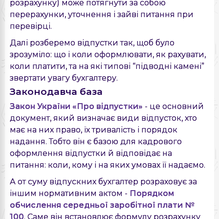
розрахунку) може потягнути за собою
перерахунки, уточнення і зайві питання при
перевірці.
Далі розберемо відпустки так, щоб було
зрозуміло: що і коли оформлювати, як рахувати,
коли платити, та на які типові “підводні камені”
звертати увагу бухгалтеру.
Законодавча база
Закон України «Про відпустки»
- це основний
документ, який визначає види відпусток, хто
має на них право, їх тривалість і порядок
надання. Тобто він є базою для кадрового
оформлення відпустки й відповідає на
питання: коли, кому і на яких умовах її надаємо.
А от суму відпускних бухгалтер розраховує за
іншим нормативним актом -
Порядком
обчислення середньої заробітної плати №
100
. Саме він встановлює формулу розрахунку