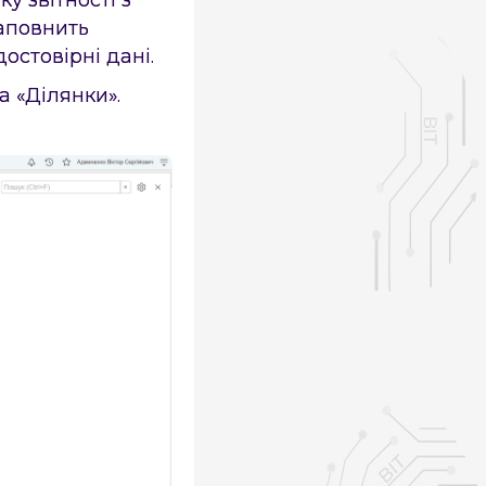
заповнить
остовірні дані.
а «Ділянки».