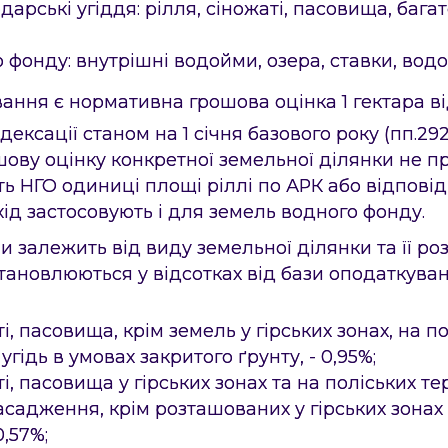
дарські угіддя: рілля, сіножаті, пасовища, багат
о фонду: внутрішні водойми, озера, ставки, вод
ання є нормативна грошова оцінка 1 гектара ві
дексації станом на 1 січня базового року (пп.29
ову оцінку конкретної земельної ділянки не п
ь НГО одиниці площі ріллі по АРК або відповідн
ід застосовують і для земель водного фонду.
и залежить від виду земельної ділянки та її р
тановлюються у відсотках від бази оподаткуван
ті, пасовища, крім земель у гірських зонах, на п
 угідь в умовах закритого ґрунту, - 0,95%;
ті, пасовища у гірських зонах та на поліських те
асадження, крім розташованих у гірських зонах 
0,57%;