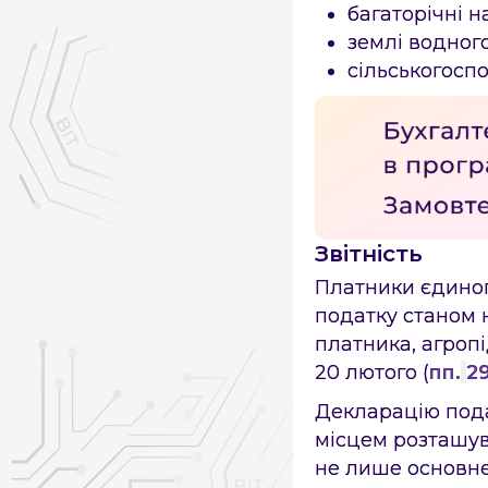
багаторічні н
землі водного
сільськогоспо
Звітність
Платники єдиног
податку станом н
платника, агроп
20 лютого (
пп.
29
Декларацію пода
місцем розташув
не лише основне 