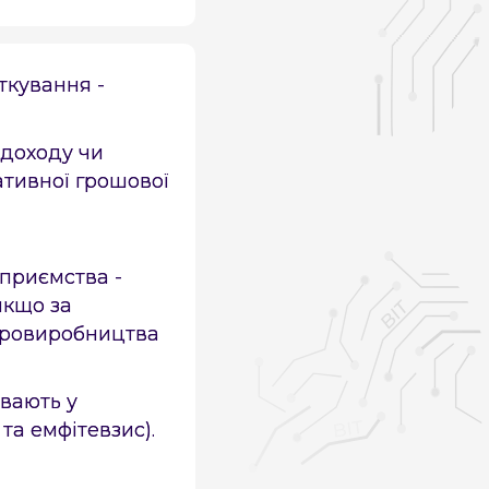
ткування -
 доходу чи
ативної грошової
приємства -
якщо за
варовиробництва
вають у
та емфітевзис).