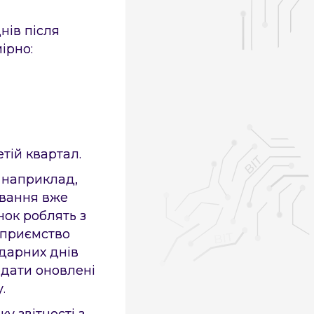
нів після
мірно:
тій квартал.
 наприклад,
ування вже
нок роблять з
ідприємство
дарних днів
одати оновлені
.
у звітності з