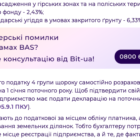
асадження у гірських зонах та на поліських тери
 фонду - 2,43%;
дарські угіддя в умовах закритого ґрунту - 6,33
о податку 4 групи щороку самостійно розрахо
а 1 січня поточного року. Щоб підтвердити свій
ідприємство має подати декларацію на поточни
5.9.1 ПКУ
).
ють до податкової за місцем обліку платника, 
ання земельних ділянок. Тобто бухгалтеру пот
місце реєстрації підприємства, а й те, де фак