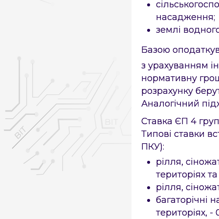
сільськогоспо
насадження;
землі водног
Базою оподаткув
з урахуванням ін
нормативну грош
розрахунку берут
Аналогічний підх
Ставка ЄП 4 груп
Типові ставки вс
ПКУ):
рілля, сіножа
територіях та
рілля, сіножа
багаторічні н
територіях, - 