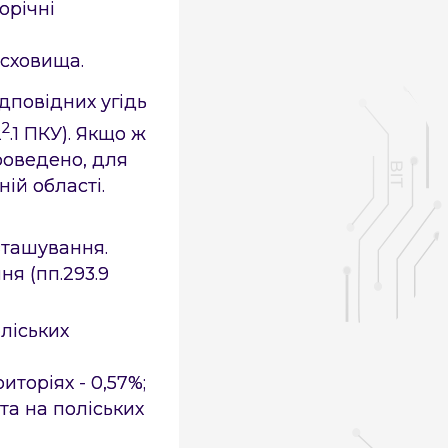
орічні
осховища.
дповідних угідь
2
2
.1 ПКУ). Якщо ж
роведено, для
ій області.
озташування.
ня (пп.293.9
оліських
риторіях - 0,57%;
та на поліських