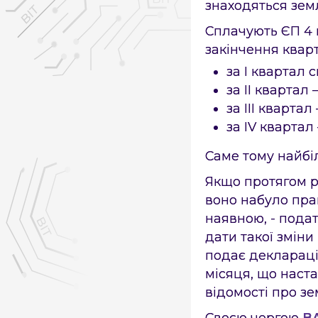
знаходяться земл
Сплачують ЄП 4 
закінчення квар
за I квартал 
за II квартал
за III кварта
за IV квартал
Саме тому найбі
×
×
Знайшли помилку на с
Якщо протягом р
воно набуло пра
наявною, - подат
дати такої зміни
подає деклараці
місяця, що наста
відомості про зе
Своєю чергою
BA