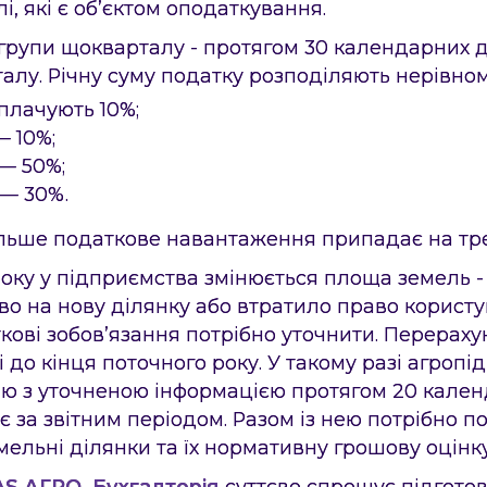
і, які є об’єктом оподаткування.
групи щокварталу - протягом 30 календарних д
талу. Річну суму податку розподіляють нерівно
сплачують 10%;
 — 10%;
л — 50%;
 — 30%.
льше податкове навантаження припадає на тре
×
торінці?
оку у підприємства змінюється площа земель -
во на нову ділянку або втратило право корист
кові зобов’язання потрібно уточнити. Перераху
Опис помилки
Форма зворотнього зв'язку
Замовте дзвінок
 і до кінця поточного року. У такому разі агроп
ю з уточненою інформацією протягом 20 кален
є за звітним періодом. Разом із нею потрібно п
Надіслати
Надіслати
мельні ділянки та їх нормативну грошову оцінку
S АГРО. Бухгалтерія
суттєво спрощує підготовк