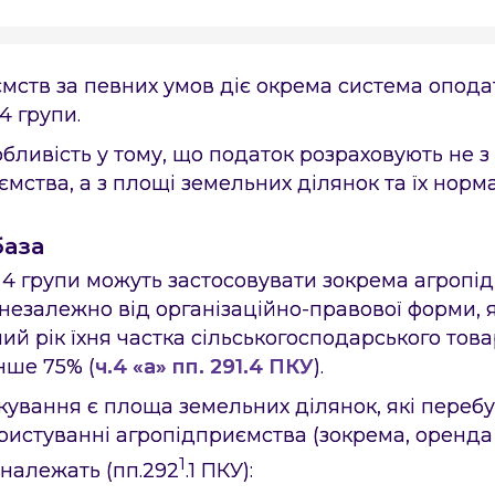
мств за певних умов діє окрема система опода
4 групи.
бливість у тому, що податок розраховують не з
мства, а з площі земельних ділянок та їх норм
база
4 групи можуть застосовувати зокрема агропід
незалежно від організаційно-правової форми, 
ний рік їхня частка сільськогосподарського то
нше 75% (
ч.4 «а» пп. 291.4 ПКУ
).
кування є площа земельних ділянок, які перебу
ристуванні агропідприємства (зокрема, оренда 
1
 належать (пп.292
.1 ПКУ):