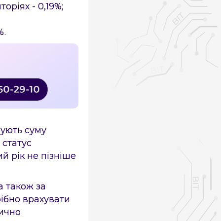
торіях - 0,19%;
%.
вують суму
 статус
й рік не пізніше
а також за
рібно врахувати
тично