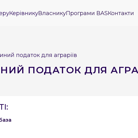
еру
Керівнику
Власнику
Програми BAS
Контакти
иний податок для аграріїв
НИЙ ПОДАТОК ДЛЯ АГРА
І:
база