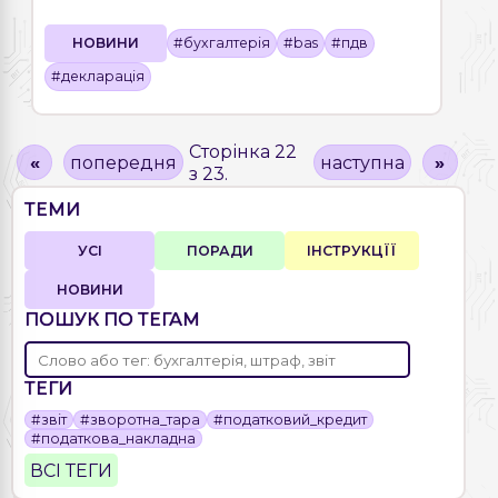
НОВИНИ
#бухгалтерія
#bas
#пдв
#декларація
Сторінка 22
«
попередня
наступна
»
з 23.
ТЕМИ
УСІ
ПОРАДИ
ІНСТРУКЦЇЇ
НОВИНИ
ПОШУК ПО ТЕГАМ
ТЕГИ
#звіт
#зворотна_тара
#податковий_кредит
#податкова_накладна
ВСІ ТЕГИ