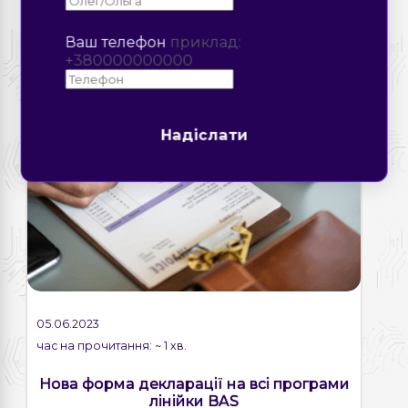
УСІ
#baserp
#бухгалтерія
#куп
Ваш телефон
приклад:
+380000000000
Надіслати
Надіслати
Надіслати
05.06.2023
час на прочитання: ~ 1 хв.
Нова форма декларації на всі програми
лінійки BAS