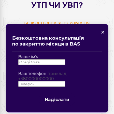
УТП ЧИ УВП?
БЕЗКОШТОВНА КОНСУЛЬТАЦІЯ
×
×
Знайшли помилку на
×
×
сторінці?
Форма зворотнього зв'язку
Замовте дзвінок
Ваш телефон
приклад: +380000000000
Безкоштовна консультація
Опис помилки
по закриттю місяця в BAS
Повідомлення
Ваше ім'я
Ваш телефон
приклад:
+380000000000
Надіслати
Надіслати
Надіслати
Надіслати
Надіслати