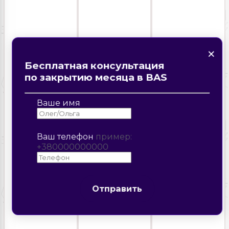
×
×
×
Нашли ошибку на странице?
×
Описание ошибки
Форма обратной связи
Закажите звонок
Бесплатная консультация
по закрытию месяца в BAS
Ваше имя
Ваш телефон
пример:
Отправить
+380000000000
Отправить
Отправить
Отправить