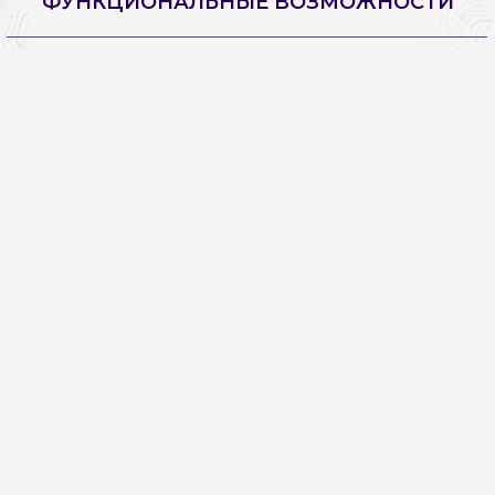
ФУНКЦИОНАЛЬНЫЕ ВОЗМОЖНОСТИ
СПРАВОЧНИКИ
Приложение содержит справочник "Акцизные места
хранения". Это позволяет пользователю вести учет
отдельно от складов в разрезе резервуаров или
полуприцепов-цистерн. Акцизные места хранения могут
быть стационарными или передвижными.
Элемент справочника "Контрагенты" содержит признак
"Платник акциза по реализации горючего",
используемый в дальнейшем при формировании
"Акцизных накладных".