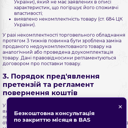
України), який не має заявлених в описі
характеристик, що погіршує його споживчі
властивості;
виявлено некомплектність товару (ст. 684 ЦК
України).
У разі некомплектності торговельного обладнання
протягом 3 тижнів повинна бути зроблена заміна
проданого недоукомплектованого товару на
аналогічний або проведена доукомплектація
товару. Дані правовідносини регламентуються
договором про поставки товару.
3. Порядок пред'явлення
претензій та регламент
повернення коштів
×
×
Знайшли помилку на
×
×
У разі виявлення невідповідності кількості та/або
сторінці?
Форма зворотнього зв'язку
Замовте дзвінок
якості товару, покупець зобов'язаний повідомити
Безкоштовна консультація
постачальника про це безпосередньо в момент
Опис помилки
по закриттю місяця в BAS
отримання товару. Для цього необхідно зв'язатися 