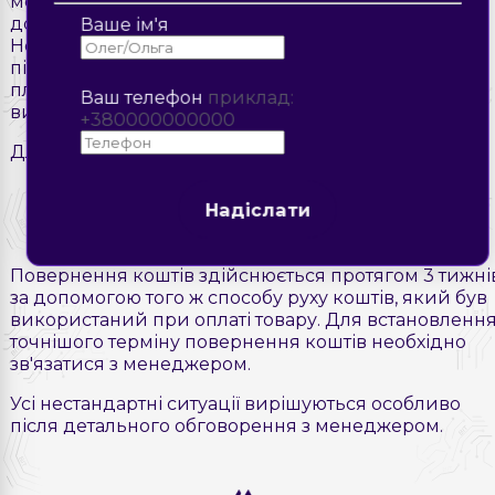
менеджером обслуговуючого офісу та
дотримуватися його подальших інструкцій.
Ваше ім'я
Необхідно мати при собі документи, що
підтверджують приймання та оплату товару –
платіжне доручення, акт приймання/передачі або
Ваш телефон
приклад:
видаткова накладна.
+380000000000
Надіслати
Для оформлення повернення коштів слід:
звернутися до обслуговуючого офісу,
Надіслати
заповнити надану менеджером форму
Надіслати
Надіслати
повернення коштів.
Повернення коштів здійснюється протягом 3 тижні
за допомогою того ж способу руху коштів, який був
використаний при оплаті товару. Для встановленн
точнішого терміну повернення коштів необхідно
зв'язатися з менеджером.
Усі нестандартні ситуації вирішуються особливо
після детального обговорення з менеджером.