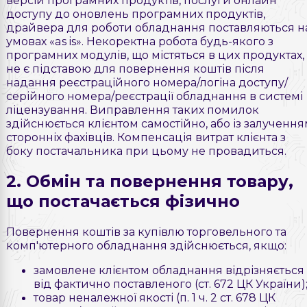
доступу до оновлень програмних продуктів,
драйвера для роботи обладнання поставляються н
умовах «as is». Некоректна робота будь-якого з
програмних модулів, що містяться в цих продуктах,
не є підставою для повернення коштів після
надання реєстраційного номера/логіна доступу/
серійного номера/реєстрації обладнання в системі
ліцензування. Виправлення таких помилок
здійснюється клієнтом самостійно, або із залученн
сторонніх фахівців. Компенсація витрат клієнта з
боку постачальника при цьому не провадиться.
2. Обмін та повернення товару,
що постачається фізично
Повернення коштів за купівлю торговельного та
комп'ютерного обладнання здійснюється, якщо:
замовлене клієнтом обладнання відрізняється
від фактично поставленого (ст. 672 ЦК України)
товар неналежної якості (п. 1 ч. 2 ст. 678 ЦК