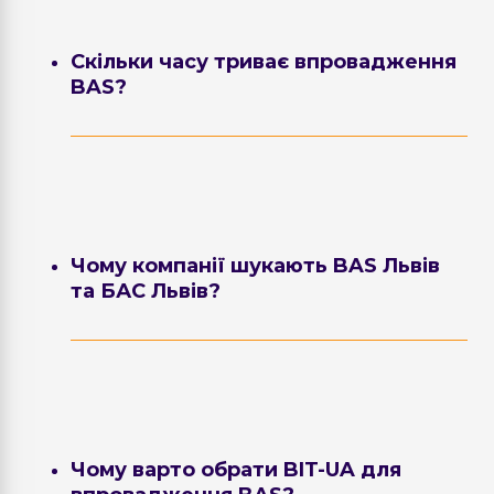
Скільки часу триває впровадження
BAS?
Невеликі проєкти можуть бути
реалізовані протягом кількох днів.
Впровадження ERP-систем для
середнього та великого бізнесу зазвичай
займає від кількох тижнів до кількох
Чому компанії шукають BAS Львів
місяців.
та БАС Львів?
Львів є одним із найактивніших бізнес-
регіонів України. Саме тому запити BAS
Львів, БАС Бухгалтерія Львів та
впровадження BAS Львів регулярно
використовуються компаніями, які
Чому варто обрати BIT-UA для
планують автоматизувати свою діяльність.