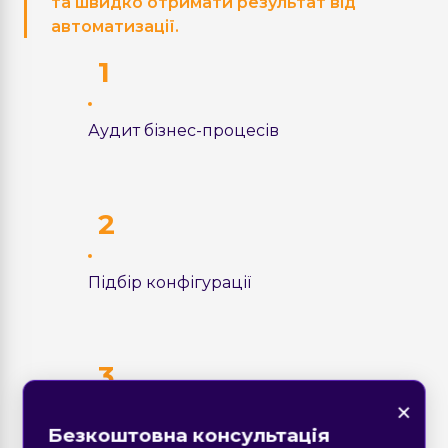
та швидко отримати результат від
автоматизації.
Аудит бізнес-процесів
Підбір конфігурації
×
×
×
Знайшли помилку на
×
Безкоштовна консультація
Встановлення та налаштування