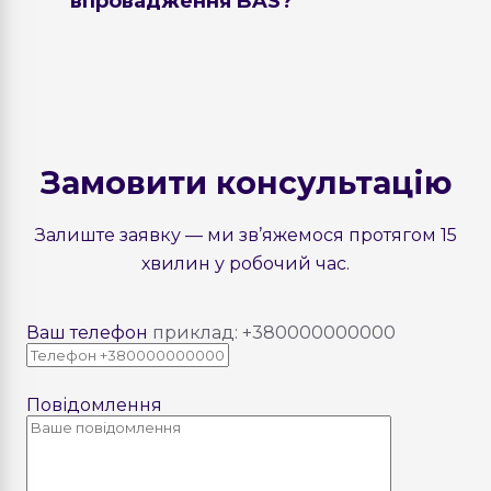
впровадження BAS?
BIT-UA допомагає бізнесу впроваджувати
сучасні рішення BAS із урахуванням
галузевої специфіки та реальних бізнес-
завдань. Завдяки багаторічному досвіду
та професійній команді клієнти
Замовити консультацію
отримують не просто програму, а
ефективний інструмент управління
Залиште заявку — ми зв’яжемося протягом 15
компанією.
хвилин у робочий час.
Ваш телефон
приклад: +380000000000
Повідомлення