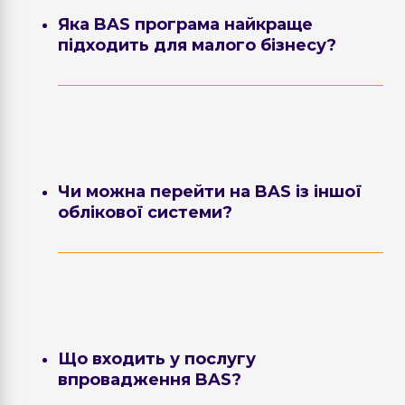
Яка BAS програма найкраще
підходить для малого бізнесу?
Для малого бізнесу у Львові найчастіше
обирають BAS Малий бізнес та BAS
Бухгалтерія PROF, які дозволяють
автоматизувати бухгалтерію, склад та
продажі.
Чи можна перейти на BAS із іншої
облікової системи?
Так. Спеціалісти BIT-UA виконують
міграцію даних, перенесення залишків і
налаштування нової системи без втрати
важливої інформації.
Що входить у послугу
впровадження BAS?