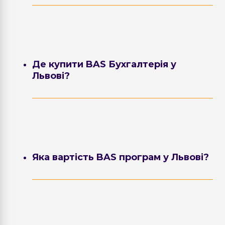
Де купити BAS Бухгалтерія у
Львові?
BIT-UA допомагає купити BAS Бухгалтерія
у Львові з офіційною ліцензією,
встановленням та подальшою
підтримкою. Доступні версії BASIC, PROF
та КОРП.
Яка вартість BAS програм у Львові?
Ціна залежить від обраної конфігурації,
кількості користувачів, додаткових
ліцензій та необхідності індивідуальних
налаштувань.