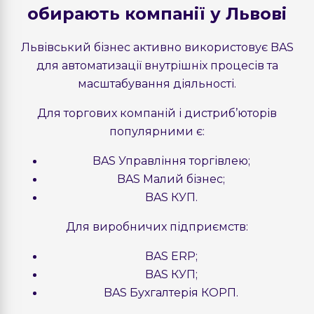
BAS ліцензія на сервер (х86)
обирають компанії у Львові
42 000 грн.
Замовити
Львівський бізнес активно використовує BAS
для автоматизації внутрішніх процесів та
масштабування діяльності.
BAS ліцензія на сервер (х86-64)
Для торгових компаній і дистриб’юторів
74 400 грн.
Замовити
популярними є:
BAS Управління торгівлею;
BAS Малий бізнес;
BAS КУП.
Для виробничих підприємств:
BAS ERP;
BAS КУП;
BAS Бухгалтерія КОРП.