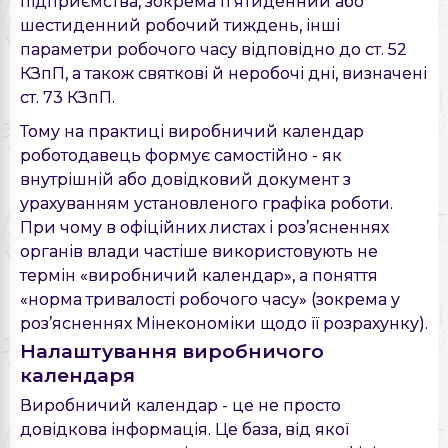
підприємства, зокрема п’ятиденний або
шестиденний робочий тиждень, інші
параметри робочого часу відповідно до ст. 52
КЗпП, а також святкові й неробочі дні, визначені
ст. 73 КЗпП.
Тому на практиці виробничий календар
роботодавець формує самостійно - як
внутрішній або довідковий документ з
урахуванням установленого графіка роботи.
При чому в офіційних листах і роз’ясненнях
органів влади частіше використовують не
термін «виробничий календар», а поняття
«норма тривалості робочого часу» (зокрема у
роз’ясненнях Мінекономіки щодо її розрахунку).
Налаштування виробничого
календаря
Виробничий календар - це не просто
довідкова інформація. Це база, від якої