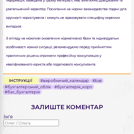
Інформація, наведена у цьому матеріалі, має виключно довідковий та
узагальнений характер. Посилання на норми законодавства подані для
зручності користувачів і можуть не враховувати специфіку окремих
випадків.
З огляду на можливі оновлення нормативної бази та індивідуальні
особливості кожної ситуації, рекомендуємо перед прийняттям
практичних рішень отримати професійну консультацію у
кваліфікованого юриста або податкового консультанта.
ІНСТРУКЦІЇ
#виробничий_календар
#bas
#бухгалтерський_облік
#бухгалтерія_корп
#бас_бухгалтерія
ЗАЛИШТЕ КОМЕНТАР
Ім'я