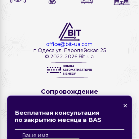
office@bit-ua.com
г. Одеса ул. Европейская 25
© 2022-2026 Bit-ua
Сопровождение
×
×
Нашли ошибку на
×
×
странице?
Форма обратной связи
Закажите звонок
ITC
Бесплатная консультация
Описание ошибки
по закрытию месяца в BAS
Линия консультаций
Обновление
Ваше имя