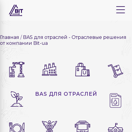
Главная
BAS для отраслей - Отраслевые решения
от компании Bit-ua
СКЛАД И
СТРОИТЕЛЬСТВО
ПРОИЗВОДСТВО
ТОРГОВЛЯ
ЛОГИСТИКА
ТОПЛИВНОЕ
АГРО
ПРОИЗВОДСТВО
BAS ДЛЯ ОТРАСЛЕЙ
БЮДЖЕТНЫЕ
ОБЩЕПИТ
МЕДИЦИНА
АВТОТРАНСПОРТ
ОРГАНИЗАЦИИ